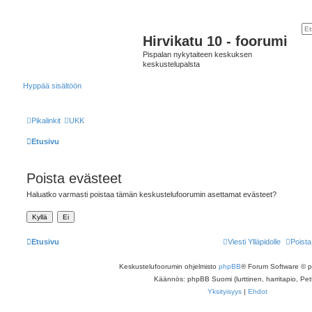
Hirvikatu 10 - foorumi
Pispalan nykytaiteen keskuksen
keskustelupalsta
Hyppää sisältöön
Pikalinkit
UKK
Etusivu
Poista evästeet
Haluatko varmasti poistaa tämän keskustelufoorumin asettamat evästeet?
Etusivu
Viesti Ylläpidolle
Poista
Keskustelufoorumin ohjelmisto
phpBB
® Forum Software © 
Käännös: phpBB Suomi (lurttinen, harritapio, Pett
Yksityisyys
|
Ehdot