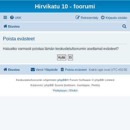
Hirvikatu 10 - foorumi
UKK
Rekisteröidy
Kirjaudu sisään
E
Etusivu
t
Poista evästeet
s
i
Haluatko varmasti poistaa tämän keskustelufoorumin asettamat evästeet?
Etusivu
Viesti Ylläpidolle
Poista evästeet
Kaikki ajat ovat
UTC+03:00
Keskustelufoorumin ohjelmisto
phpBB
® Forum Software © phpBB Limited
Käännös: phpBB Suomi (lurttinen, harritapio, Pettis)
Yksityisyys
|
Ehdot