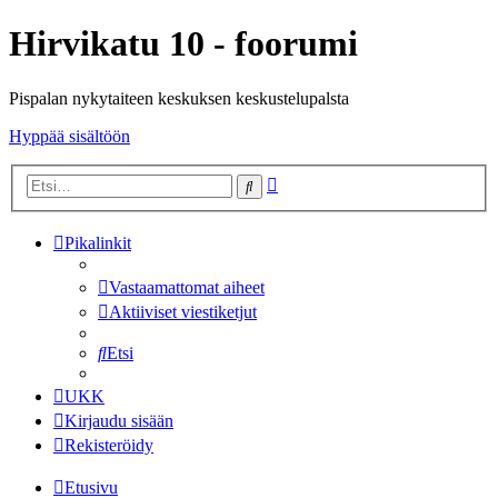
Hirvikatu 10 - foorumi
Pispalan nykytaiteen keskuksen keskustelupalsta
Hyppää sisältöön
Tarkennettu
Etsi
haku
Pikalinkit
Vastaamattomat aiheet
Aktiiviset viestiketjut
Etsi
UKK
Kirjaudu sisään
Rekisteröidy
Etusivu