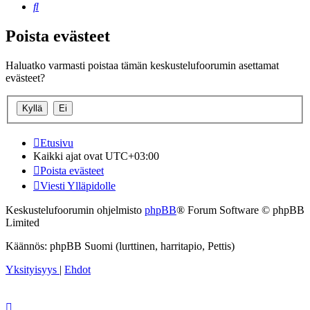
Etsi
Poista evästeet
Haluatko varmasti poistaa tämän keskustelufoorumin asettamat
evästeet?
Etusivu
Kaikki ajat ovat
UTC+03:00
Poista evästeet
Viesti Ylläpidolle
Keskustelufoorumin ohjelmisto
phpBB
® Forum Software © phpBB
Limited
Käännös: phpBB Suomi (lurttinen, harritapio, Pettis)
Yksityisyys
|
Ehdot