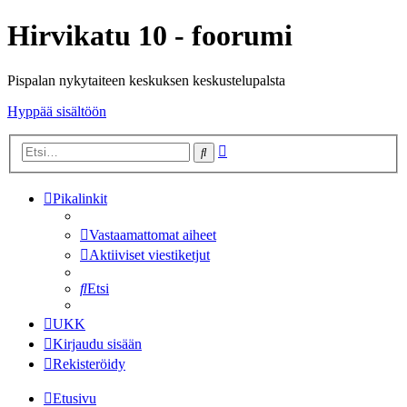
Hirvikatu 10 - foorumi
Pispalan nykytaiteen keskuksen keskustelupalsta
Hyppää sisältöön
Tarkennettu
Etsi
haku
Pikalinkit
Vastaamattomat aiheet
Aktiiviset viestiketjut
Etsi
UKK
Kirjaudu sisään
Rekisteröidy
Etusivu