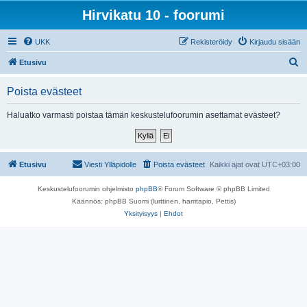
Hirvikatu 10 - foorumi
UKK
Rekisteröidy
Kirjaudu sisään
E
Etusivu
t
Poista evästeet
s
i
Haluatko varmasti poistaa tämän keskustelufoorumin asettamat evästeet?
Etusivu
Viesti Ylläpidolle
Poista evästeet
Kaikki ajat ovat
UTC+03:00
Keskustelufoorumin ohjelmisto
phpBB
® Forum Software © phpBB Limited
Käännös: phpBB Suomi (lurttinen, harritapio, Pettis)
Yksityisyys
|
Ehdot