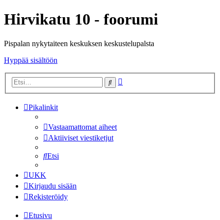
Hirvikatu 10 - foorumi
Pispalan nykytaiteen keskuksen keskustelupalsta
Hyppää sisältöön
Tarkennettu
Etsi
haku
Pikalinkit
Vastaamattomat aiheet
Aktiiviset viestiketjut
Etsi
UKK
Kirjaudu sisään
Rekisteröidy
Etusivu