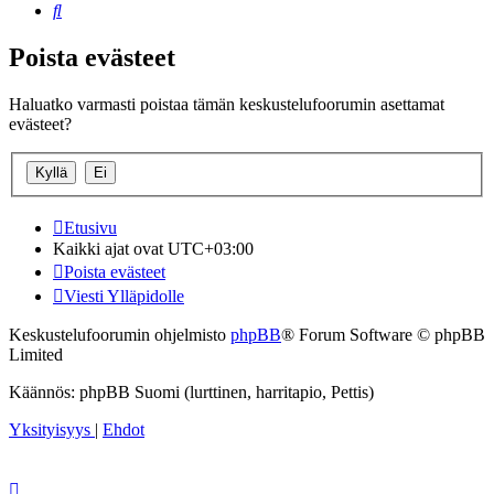
Etsi
Poista evästeet
Haluatko varmasti poistaa tämän keskustelufoorumin asettamat
evästeet?
Etusivu
Kaikki ajat ovat
UTC+03:00
Poista evästeet
Viesti Ylläpidolle
Keskustelufoorumin ohjelmisto
phpBB
® Forum Software © phpBB
Limited
Käännös: phpBB Suomi (lurttinen, harritapio, Pettis)
Yksityisyys
|
Ehdot