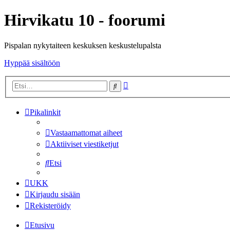
Hirvikatu 10 - foorumi
Pispalan nykytaiteen keskuksen keskustelupalsta
Hyppää sisältöön
Tarkennettu
Etsi
haku
Pikalinkit
Vastaamattomat aiheet
Aktiiviset viestiketjut
Etsi
UKK
Kirjaudu sisään
Rekisteröidy
Etusivu