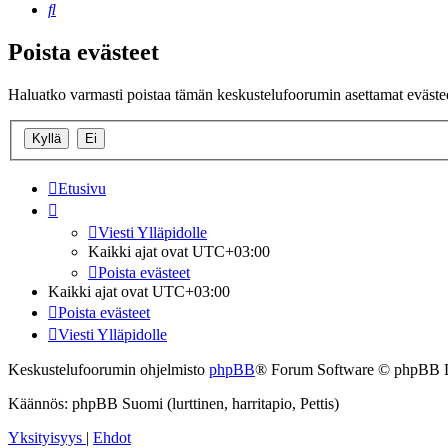
Etsi
Poista evästeet
Haluatko varmasti poistaa tämän keskustelufoorumin asettamat eväste
Etusivu
Viesti Ylläpidolle
Kaikki ajat ovat
UTC+03:00
Poista evästeet
Kaikki ajat ovat
UTC+03:00
Poista evästeet
Viesti Ylläpidolle
Keskustelufoorumin ohjelmisto
phpBB
® Forum Software © phpBB 
Käännös: phpBB Suomi (lurttinen, harritapio, Pettis)
Yksityisyys
|
Ehdot