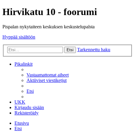
Hirvikatu 10 - foorumi
Pispalan nykytaiteen keskuksen keskustelupalsta
Hyppää sisältöön
Tarkennettu haku
Etsi
Pikalinkit
Vastaamattomat aiheet
Aktiiviset viestiketjut
Etsi
UKK
Kirjaudu sisään
Rekisteröidy
Etusivu
Etsi