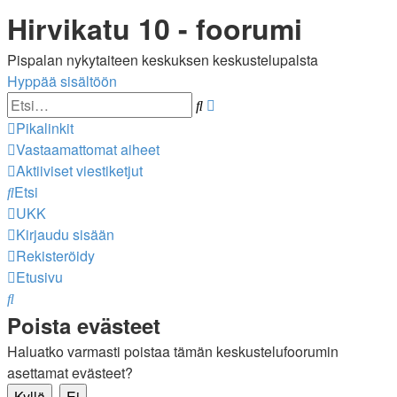
Hirvikatu 10 - foorumi
Pispalan nykytaiteen keskuksen keskustelupalsta
Hyppää sisältöön
Tarkennettu
Etsi
haku
Pikalinkit
Vastaamattomat aiheet
Aktiiviset viestiketjut
Etsi
UKK
Kirjaudu sisään
Rekisteröidy
Etusivu
Etsi
Poista evästeet
Haluatko varmasti poistaa tämän keskustelufoorumin
asettamat evästeet?