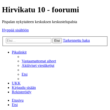
Hirvikatu 10 - foorumi
Pispalan nykytaiteen keskuksen keskustelupalsta
Hyppää sisältöön
Tarkennettu haku
Etsi
Pikalinkit
Vastaamattomat aiheet
Aktiiviset viestiketjut
Etsi
UKK
Kirjaudu sisään
Rekisteröidy
Etusivu
Etsi