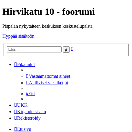
Hirvikatu 10 - foorumi
Pispalan nykytaiteen keskuksen keskustelupalsta
Hyppää sisältöön
Tarkennettu
Etsi
haku
Pikalinkit
Vastaamattomat aiheet
Aktiiviset viestiketjut
Etsi
UKK
Kirjaudu sisään
Rekisteröidy
Etusivu