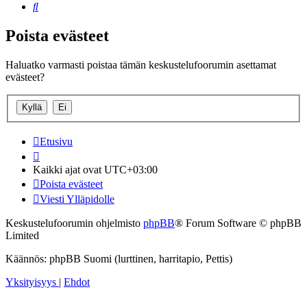
Etsi
Poista evästeet
Haluatko varmasti poistaa tämän keskustelufoorumin asettamat
evästeet?
Etusivu
Kaikki ajat ovat
UTC+03:00
Poista evästeet
Viesti Ylläpidolle
Keskustelufoorumin ohjelmisto
phpBB
® Forum Software © phpBB
Limited
Käännös: phpBB Suomi (lurttinen, harritapio, Pettis)
Yksityisyys
|
Ehdot