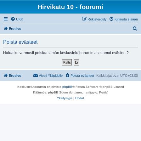
Hirvikatu 10 - foorumi
UKK
Rekisteröidy
Kirjaudu sisään
E
Etusivu
t
Poista evästeet
s
i
Haluatko varmasti poistaa tämän keskustelufoorumin asettamat evästeet?
Etusivu
Viesti Ylläpidolle
Poista evästeet
Kaikki ajat ovat
UTC+03:00
Keskustelufoorumin ohjelmisto
phpBB
® Forum Software © phpBB Limited
Käännös: phpBB Suomi (lurttinen, harritapio, Pettis)
Yksityisyys
|
Ehdot