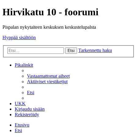
Hirvikatu 10 - foorumi
Pispalan nykytaiteen keskuksen keskustelupalsta
Hyppää sisältöön
Tarkennettu haku
Etsi
Pikalinkit
Vastaamattomat aiheet
Aktiiviset viestiketjut
Etsi
UKK
Kirjaudu sisään
Rekisteröidy
Etusivu
Etsi