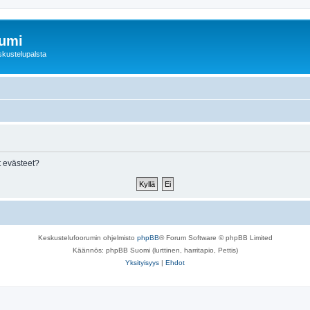
rumi
skustelupalsta
 evästeet?
Keskustelufoorumin ohjelmisto
phpBB
® Forum Software © phpBB Limited
Käännös: phpBB Suomi (lurttinen, harritapio, Pettis)
Yksityisyys
|
Ehdot