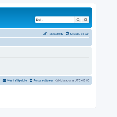
Etsi
Tarkennettu haku
Rekisteröidy
Kirjaudu sisään
Viesti Ylläpidolle
Poista evästeet
Kaikki ajat ovat
UTC+03:00