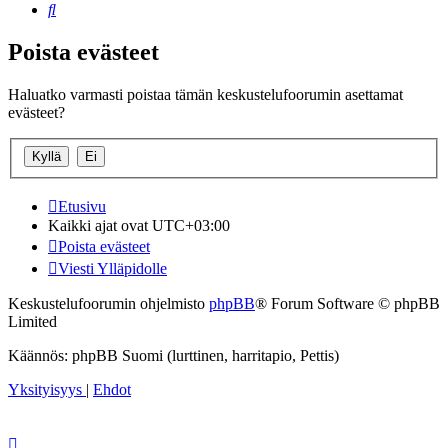
Etsi
Poista evästeet
Haluatko varmasti poistaa tämän keskustelufoorumin asettamat
evästeet?
Etusivu
Kaikki ajat ovat
UTC+03:00
Poista evästeet
Viesti Ylläpidolle
Keskustelufoorumin ohjelmisto
phpBB
® Forum Software © phpBB
Limited
Käännös: phpBB Suomi (lurttinen, harritapio, Pettis)
Yksityisyys
|
Ehdot