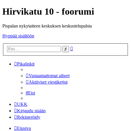
Hirvikatu 10 - foorumi
Pispalan nykytaiteen keskuksen keskustelupalsta
Hyppää sisältöön
Tarkennettu
Etsi
haku
Pikalinkit
Vastaamattomat aiheet
Aktiiviset viestiketjut
Etsi
UKK
Kirjaudu sisään
Rekisteröidy
Etusivu