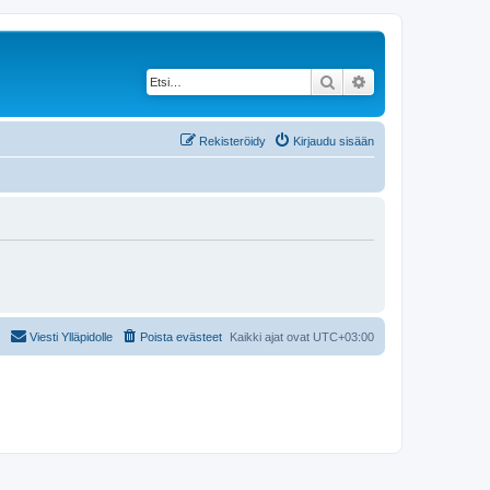
Etsi
Tarkennettu haku
Rekisteröidy
Kirjaudu sisään
Viesti Ylläpidolle
Poista evästeet
Kaikki ajat ovat
UTC+03:00