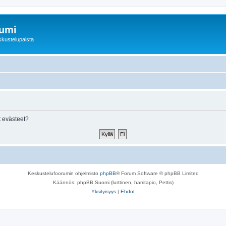
rumi
skustelupalsta
 evästeet?
Keskustelufoorumin ohjelmisto
phpBB
® Forum Software © phpBB Limited
Käännös: phpBB Suomi (lurttinen, harritapio, Pettis)
Yksityisyys
|
Ehdot