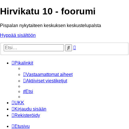
Hirvikatu 10 - foorumi
Pispalan nykytaiteen keskuksen keskustelupalsta
Hyppää sisältöön
Tarkennettu
Etsi
haku
Pikalinkit
Vastaamattomat aiheet
Aktiiviset viestiketjut
Etsi
UKK
Kirjaudu sisään
Rekisteröidy
Etusivu