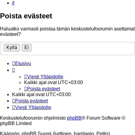
Etsi
Poista evästeet
Haluatko varmasti poistaa tämän keskustelufoorumin asettamat
evästeet?
Etusivu
Viesti Ylläpidolle
Kaikki ajat ovat
UTC+03:00
Poista evästeet
Kaikki ajat ovat
UTC+03:00
Poista evästeet
Viesti Ylläpidolle
Keskustelufoorumin ohjelmisto
phpBB
® Forum Software ©
phpBB Limited
Käännös: phpBB Suomi (lurttinen, harritapio, Pettis)