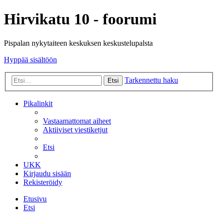
Hirvikatu 10 - foorumi
Pispalan nykytaiteen keskuksen keskustelupalsta
Hyppää sisältöön
Tarkennettu haku
Etsi
Pikalinkit
Vastaamattomat aiheet
Aktiiviset viestiketjut
Etsi
UKK
Kirjaudu sisään
Rekisteröidy
Etusivu
Etsi