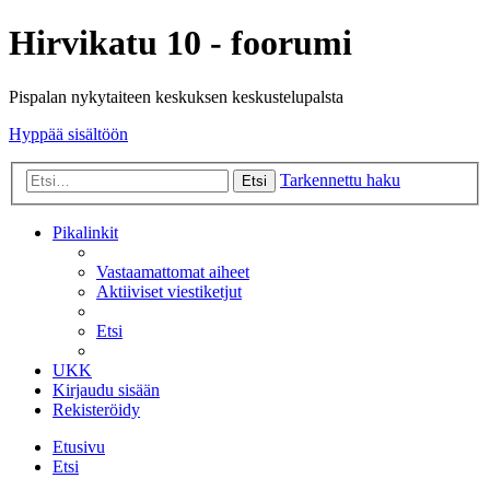
Hirvikatu 10 - foorumi
Pispalan nykytaiteen keskuksen keskustelupalsta
Hyppää sisältöön
Tarkennettu haku
Etsi
Pikalinkit
Vastaamattomat aiheet
Aktiiviset viestiketjut
Etsi
UKK
Kirjaudu sisään
Rekisteröidy
Etusivu
Etsi