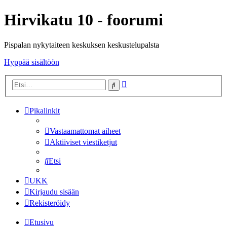
Hirvikatu 10 - foorumi
Pispalan nykytaiteen keskuksen keskustelupalsta
Hyppää sisältöön
Tarkennettu
Etsi
haku
Pikalinkit
Vastaamattomat aiheet
Aktiiviset viestiketjut
Etsi
UKK
Kirjaudu sisään
Rekisteröidy
Etusivu