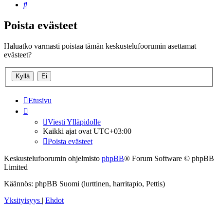
Etsi
Poista evästeet
Haluatko varmasti poistaa tämän keskustelufoorumin asettamat
evästeet?
Etusivu
Viesti Ylläpidolle
Kaikki ajat ovat
UTC+03:00
Poista evästeet
Keskustelufoorumin ohjelmisto
phpBB
® Forum Software © phpBB
Limited
Käännös: phpBB Suomi (lurttinen, harritapio, Pettis)
Yksityisyys
|
Ehdot