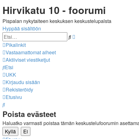
Hirvikatu 10 - foorumi
Pispalan nykytaiteen keskuksen keskustelupalsta
Hyppää sisältöön
Tarkennettu
Etsi
haku
Pikalinkit
Vastaamattomat aiheet
Aktiiviset viestiketjut
Etsi
UKK
Kirjaudu sisään
Rekisteröidy
Etusivu
Etsi
Poista evästeet
Haluatko varmasti poistaa tämän keskustelufoorumin asettama