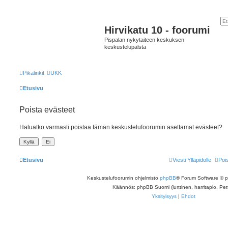
Hirvikatu 10 - foorumi
Pispalan nykytaiteen keskuksen
keskustelupalsta
Pikalinkit
UKK
Etusivu
Poista evästeet
Haluatko varmasti poistaa tämän keskustelufoorumin asettamat evästeet?
Etusivu
Viesti Ylläpidolle
Poi
Keskustelufoorumin ohjelmisto
phpBB
® Forum Software © 
Käännös: phpBB Suomi (lurttinen, harritapio, Pett
Yksityisyys
|
Ehdot