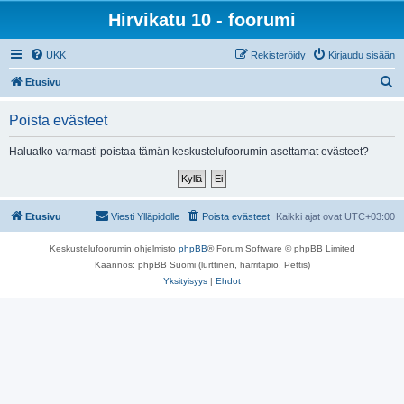
Hirvikatu 10 - foorumi
UKK
Rekisteröidy
Kirjaudu sisään
E
Etusivu
t
Poista evästeet
s
i
Haluatko varmasti poistaa tämän keskustelufoorumin asettamat evästeet?
Etusivu
Viesti Ylläpidolle
Poista evästeet
Kaikki ajat ovat
UTC+03:00
Keskustelufoorumin ohjelmisto
phpBB
® Forum Software © phpBB Limited
Käännös: phpBB Suomi (lurttinen, harritapio, Pettis)
Yksityisyys
|
Ehdot