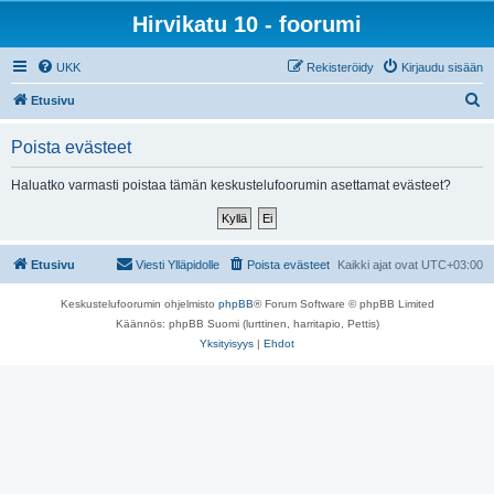
Hirvikatu 10 - foorumi
UKK
Rekisteröidy
Kirjaudu sisään
E
Etusivu
t
Poista evästeet
s
i
Haluatko varmasti poistaa tämän keskustelufoorumin asettamat evästeet?
Etusivu
Viesti Ylläpidolle
Poista evästeet
Kaikki ajat ovat
UTC+03:00
Keskustelufoorumin ohjelmisto
phpBB
® Forum Software © phpBB Limited
Käännös: phpBB Suomi (lurttinen, harritapio, Pettis)
Yksityisyys
|
Ehdot