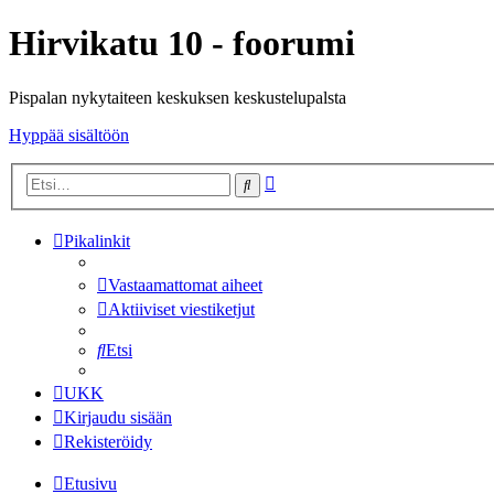
Hirvikatu 10 - foorumi
Pispalan nykytaiteen keskuksen keskustelupalsta
Hyppää sisältöön
Tarkennettu
Etsi
haku
Pikalinkit
Vastaamattomat aiheet
Aktiiviset viestiketjut
Etsi
UKK
Kirjaudu sisään
Rekisteröidy
Etusivu