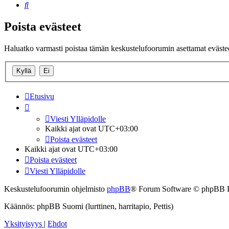
Etsi
Poista evästeet
Haluatko varmasti poistaa tämän keskustelufoorumin asettamat eväste
Etusivu
Viesti Ylläpidolle
Kaikki ajat ovat
UTC+03:00
Poista evästeet
Kaikki ajat ovat
UTC+03:00
Poista evästeet
Viesti Ylläpidolle
Keskustelufoorumin ohjelmisto
phpBB
® Forum Software © phpBB 
Käännös: phpBB Suomi (lurttinen, harritapio, Pettis)
Yksityisyys
|
Ehdot