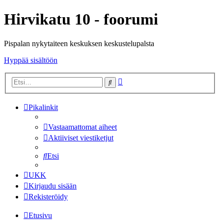
Hirvikatu 10 - foorumi
Pispalan nykytaiteen keskuksen keskustelupalsta
Hyppää sisältöön
Tarkennettu
Etsi
haku
Pikalinkit
Vastaamattomat aiheet
Aktiiviset viestiketjut
Etsi
UKK
Kirjaudu sisään
Rekisteröidy
Etusivu