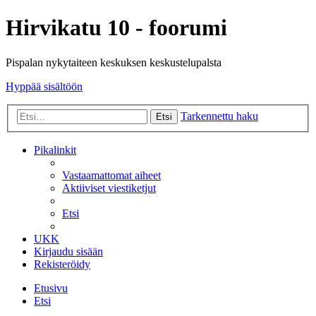
Hirvikatu 10 - foorumi
Pispalan nykytaiteen keskuksen keskustelupalsta
Hyppää sisältöön
Tarkennettu haku
Etsi
Pikalinkit
Vastaamattomat aiheet
Aktiiviset viestiketjut
Etsi
UKK
Kirjaudu sisään
Rekisteröidy
Etusivu
Etsi