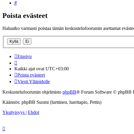
Etsi
Poista evästeet
Haluatko varmasti poistaa tämän keskustelufoorumin asettamat eväste
Etusivu
Kaikki ajat ovat
UTC+03:00
Poista evästeet
Viesti Ylläpidolle
Keskustelufoorumin ohjelmisto
phpBB
® Forum Software © phpBB 
Käännös: phpBB Suomi (lurttinen, harritapio, Pettis)
Yksityisyys
|
Ehdot