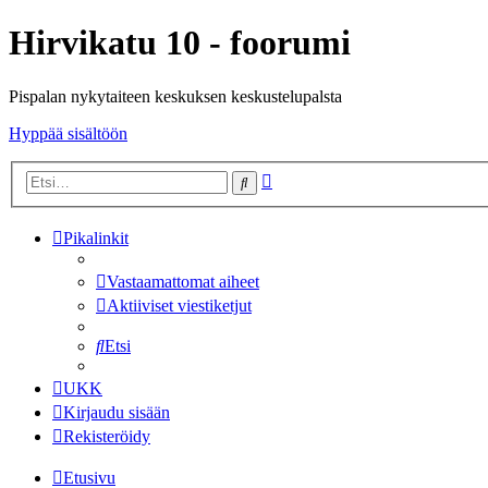
Hirvikatu 10 - foorumi
Pispalan nykytaiteen keskuksen keskustelupalsta
Hyppää sisältöön
Tarkennettu
Etsi
haku
Pikalinkit
Vastaamattomat aiheet
Aktiiviset viestiketjut
Etsi
UKK
Kirjaudu sisään
Rekisteröidy
Etusivu