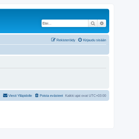
Etsi
Tarkennettu haku
Rekisteröidy
Kirjaudu sisään
Viesti Ylläpidolle
Poista evästeet
Kaikki ajat ovat
UTC+03:00