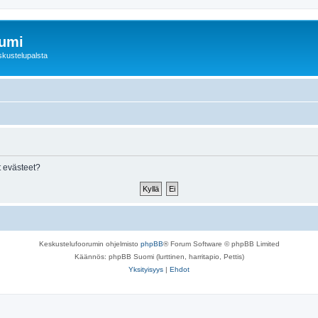
rumi
skustelupalsta
 evästeet?
Keskustelufoorumin ohjelmisto
phpBB
® Forum Software © phpBB Limited
Käännös: phpBB Suomi (lurttinen, harritapio, Pettis)
Yksityisyys
|
Ehdot