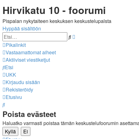
Hirvikatu 10 - foorumi
Pispalan nykytaiteen keskuksen keskustelupalsta
Hyppää sisältöön
Tarkennettu
Etsi
haku
Pikalinkit
Vastaamattomat aiheet
Aktiiviset viestiketjut
Etsi
UKK
Kirjaudu sisään
Rekisteröidy
Etusivu
Etsi
Poista evästeet
Haluatko varmasti poistaa tämän keskustelufoorumin asettama