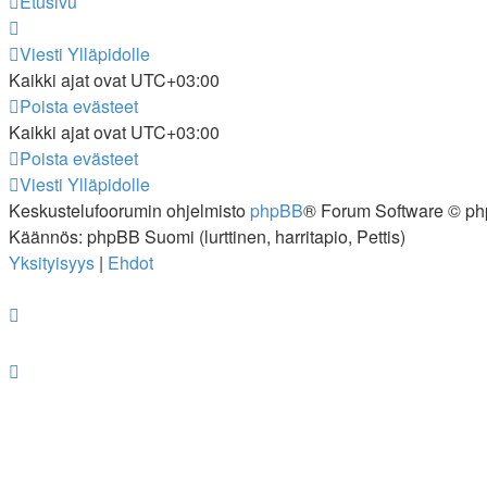
Etusivu
Viesti Ylläpidolle
Kaikki ajat ovat
UTC+03:00
Poista evästeet
Kaikki ajat ovat
UTC+03:00
Poista evästeet
Viesti Ylläpidolle
Keskustelufoorumin ohjelmisto
phpBB
® Forum Software © ph
Käännös: phpBB Suomi (lurttinen, harritapio, Pettis)
Yksityisyys
|
Ehdot