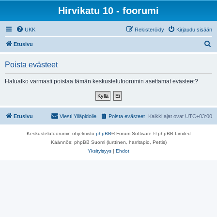
Hirvikatu 10 - foorumi
UKK
Rekisteröidy
Kirjaudu sisään
E
Etusivu
t
Poista evästeet
s
i
Haluatko varmasti poistaa tämän keskustelufoorumin asettamat evästeet?
Etusivu
Viesti Ylläpidolle
Poista evästeet
Kaikki ajat ovat
UTC+03:00
Keskustelufoorumin ohjelmisto
phpBB
® Forum Software © phpBB Limited
Käännös: phpBB Suomi (lurttinen, harritapio, Pettis)
Yksityisyys
|
Ehdot