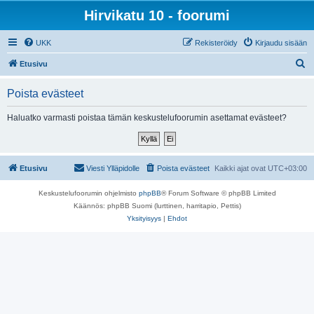
Hirvikatu 10 - foorumi
UKK
Rekisteröidy
Kirjaudu sisään
E
Etusivu
t
Poista evästeet
s
i
Haluatko varmasti poistaa tämän keskustelufoorumin asettamat evästeet?
Etusivu
Viesti Ylläpidolle
Poista evästeet
Kaikki ajat ovat
UTC+03:00
Keskustelufoorumin ohjelmisto
phpBB
® Forum Software © phpBB Limited
Käännös: phpBB Suomi (lurttinen, harritapio, Pettis)
Yksityisyys
|
Ehdot