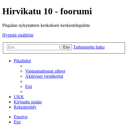
Hirvikatu 10 - foorumi
Pispalan nykytaiteen keskuksen keskustelupalsta
Hyppää sisältöön
Tarkennettu haku
Etsi
Pikalinkit
Vastaamattomat aiheet
Aktiiviset viestiketjut
Etsi
UKK
Kirjaudu sisään
Rekisteröidy
Etusivu
Etsi