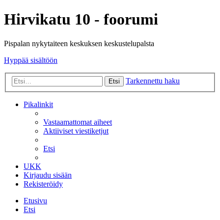
Hirvikatu 10 - foorumi
Pispalan nykytaiteen keskuksen keskustelupalsta
Hyppää sisältöön
Tarkennettu haku
Etsi
Pikalinkit
Vastaamattomat aiheet
Aktiiviset viestiketjut
Etsi
UKK
Kirjaudu sisään
Rekisteröidy
Etusivu
Etsi