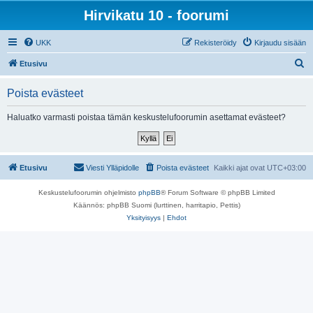
Hirvikatu 10 - foorumi
UKK
Rekisteröidy
Kirjaudu sisään
E
Etusivu
t
Poista evästeet
s
i
Haluatko varmasti poistaa tämän keskustelufoorumin asettamat evästeet?
Etusivu
Viesti Ylläpidolle
Poista evästeet
Kaikki ajat ovat
UTC+03:00
Keskustelufoorumin ohjelmisto
phpBB
® Forum Software © phpBB Limited
Käännös: phpBB Suomi (lurttinen, harritapio, Pettis)
Yksityisyys
|
Ehdot