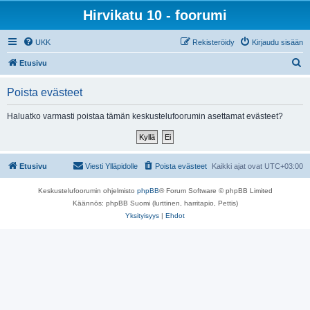
Hirvikatu 10 - foorumi
UKK
Rekisteröidy
Kirjaudu sisään
E
Etusivu
t
Poista evästeet
s
i
Haluatko varmasti poistaa tämän keskustelufoorumin asettamat evästeet?
Etusivu
Viesti Ylläpidolle
Poista evästeet
Kaikki ajat ovat
UTC+03:00
Keskustelufoorumin ohjelmisto
phpBB
® Forum Software © phpBB Limited
Käännös: phpBB Suomi (lurttinen, harritapio, Pettis)
Yksityisyys
|
Ehdot