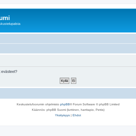
rumi
skustelupalsta
 evästeet?
Keskustelufoorumin ohjelmisto
phpBB
® Forum Software © phpBB Limited
Käännös: phpBB Suomi (lurttinen, harritapio, Pettis)
Yksityisyys
|
Ehdot