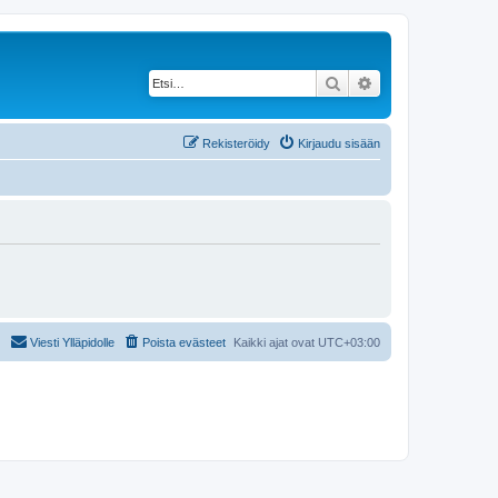
Etsi
Tarkennettu haku
Rekisteröidy
Kirjaudu sisään
Viesti Ylläpidolle
Poista evästeet
Kaikki ajat ovat
UTC+03:00