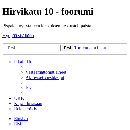
Hirvikatu 10 - foorumi
Pispalan nykytaiteen keskuksen keskustelupalsta
Hyppää sisältöön
Tarkennettu haku
Etsi
Pikalinkit
Vastaamattomat aiheet
Aktiiviset viestiketjut
Etsi
UKK
Kirjaudu sisään
Rekisteröidy
Etusivu
Etsi