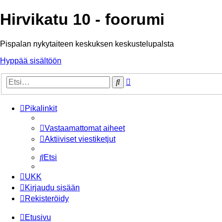
Hirvikatu 10 - foorumi
Pispalan nykytaiteen keskuksen keskustelupalsta
Hyppää sisältöön
Tarkennettu
Etsi
haku
Pikalinkit
Vastaamattomat aiheet
Aktiiviset viestiketjut
Etsi
UKK
Kirjaudu sisään
Rekisteröidy
Etusivu