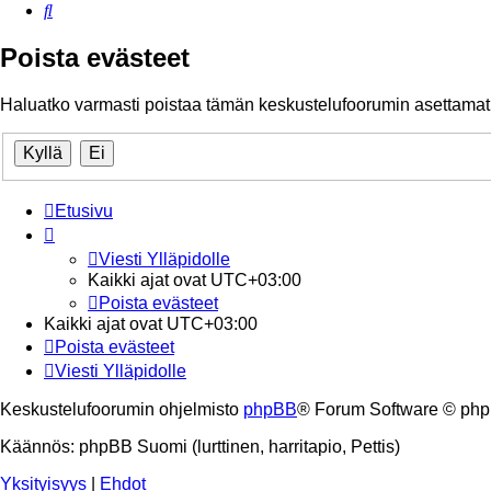
Etsi
Poista evästeet
Haluatko varmasti poistaa tämän keskustelufoorumin asettamat
Etusivu
Viesti Ylläpidolle
Kaikki ajat ovat
UTC+03:00
Poista evästeet
Kaikki ajat ovat
UTC+03:00
Poista evästeet
Viesti Ylläpidolle
Keskustelufoorumin ohjelmisto
phpBB
® Forum Software © php
Käännös: phpBB Suomi (lurttinen, harritapio, Pettis)
Yksityisyys
|
Ehdot