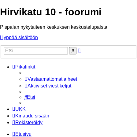
Hirvikatu 10 - foorumi
Pispalan nykytaiteen keskuksen keskustelupalsta
Hyppää sisältöön
Tarkennettu
Etsi
haku
Pikalinkit
Vastaamattomat aiheet
Aktiiviset viestiketjut
Etsi
UKK
Kirjaudu sisään
Rekisteröidy
Etusivu