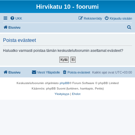
Hirvikatu 10 - foorumi
UKK
Rekisteröidy
Kirjaudu sisään
E
Etusivu
t
Poista evästeet
s
i
Haluatko varmasti poistaa tämän keskustelufoorumin asettamat evästeet?
Etusivu
Viesti Ylläpidolle
Poista evästeet
Kaikki ajat ovat
UTC+03:00
Keskustelufoorumin ohjelmisto
phpBB
® Forum Software © phpBB Limited
Käännös: phpBB Suomi (lurttinen, harritapio, Pettis)
Yksityisyys
|
Ehdot