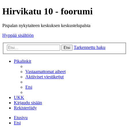
Hirvikatu 10 - foorumi
Pispalan nykytaiteen keskuksen keskustelupalsta
Hyppää sisältöön
Tarkennettu haku
Etsi
Pikalinkit
Vastaamattomat aiheet
Aktiiviset viestiketjut
Etsi
UKK
Kirjaudu sisään
Rekisteröidy
Etusivu
Etsi