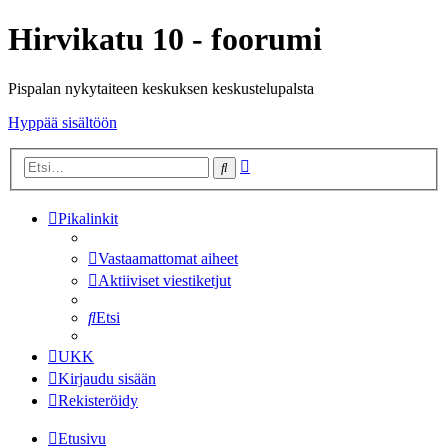
Hirvikatu 10 - foorumi
Pispalan nykytaiteen keskuksen keskustelupalsta
Hyppää sisältöön
Tarkennettu
Etsi
haku
Pikalinkit
Vastaamattomat aiheet
Aktiiviset viestiketjut
Etsi
UKK
Kirjaudu sisään
Rekisteröidy
Etusivu