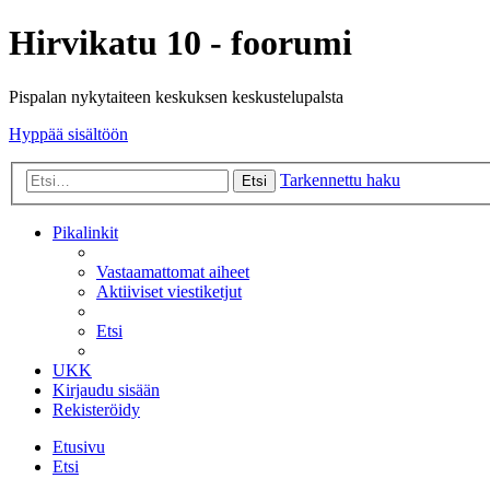
Hirvikatu 10 - foorumi
Pispalan nykytaiteen keskuksen keskustelupalsta
Hyppää sisältöön
Tarkennettu haku
Etsi
Pikalinkit
Vastaamattomat aiheet
Aktiiviset viestiketjut
Etsi
UKK
Kirjaudu sisään
Rekisteröidy
Etusivu
Etsi