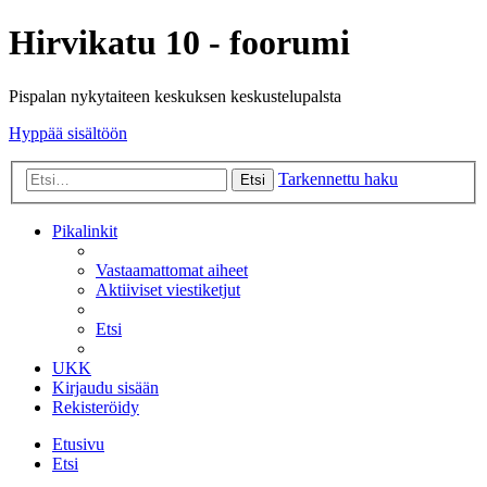
Hirvikatu 10 - foorumi
Pispalan nykytaiteen keskuksen keskustelupalsta
Hyppää sisältöön
Tarkennettu haku
Etsi
Pikalinkit
Vastaamattomat aiheet
Aktiiviset viestiketjut
Etsi
UKK
Kirjaudu sisään
Rekisteröidy
Etusivu
Etsi