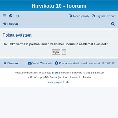
Hirvikatu 10 - foorumi
UKK
Rekisteröidy
Kirjaudu sisään
E
Etusivu
t
Poista evästeet
s
i
Haluatko varmasti poistaa tämän keskustelufoorumin asettamat evästeet?
Etusivu
Viesti Ylläpidolle
Poista evästeet
Kaikki ajat ovat
UTC+03:00
Keskustelufoorumin ohjelmisto
phpBB
® Forum Software © phpBB Limited
Käännös: phpBB Suomi (lurttinen, harritapio, Pettis)
Yksityisyys
|
Ehdot