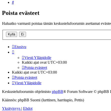
Etsi
Poista evästeet
Haluatko varmasti poistaa tämän keskustelufoorumin asettamat eväste
Etusivu
Viesti Ylläpidolle
Kaikki ajat ovat
UTC+03:00
Poista evästeet
Kaikki ajat ovat
UTC+03:00
Poista evästeet
Viesti Ylläpidolle
Keskustelufoorumin ohjelmisto
phpBB
® Forum Software © phpBB 
Käännös: phpBB Suomi (lurttinen, harritapio, Pettis)
Yksityisyys
|
Ehdot