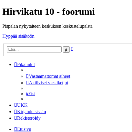
Hirvikatu 10 - foorumi
Pispalan nykytaiteen keskuksen keskustelupalsta
Hyppää sisältöön
Tarkennettu
Etsi
haku
Pikalinkit
Vastaamattomat aiheet
Aktiiviset viestiketjut
Etsi
UKK
Kirjaudu sisään
Rekisteröidy
Etusivu