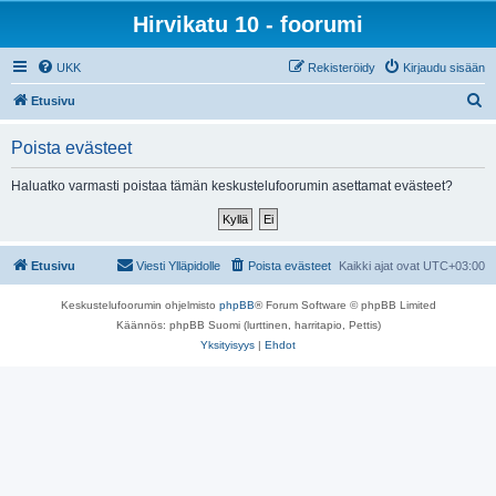
Hirvikatu 10 - foorumi
UKK
Rekisteröidy
Kirjaudu sisään
E
Etusivu
t
Poista evästeet
s
i
Haluatko varmasti poistaa tämän keskustelufoorumin asettamat evästeet?
Etusivu
Viesti Ylläpidolle
Poista evästeet
Kaikki ajat ovat
UTC+03:00
Keskustelufoorumin ohjelmisto
phpBB
® Forum Software © phpBB Limited
Käännös: phpBB Suomi (lurttinen, harritapio, Pettis)
Yksityisyys
|
Ehdot