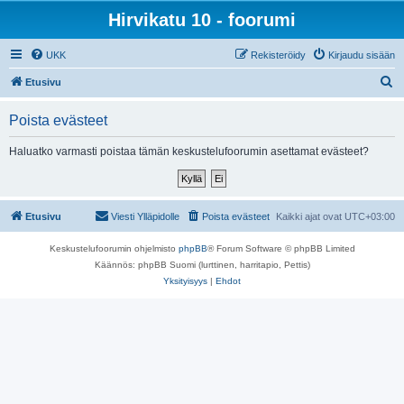
Hirvikatu 10 - foorumi
UKK
Rekisteröidy
Kirjaudu sisään
E
Etusivu
t
Poista evästeet
s
i
Haluatko varmasti poistaa tämän keskustelufoorumin asettamat evästeet?
Etusivu
Viesti Ylläpidolle
Poista evästeet
Kaikki ajat ovat
UTC+03:00
Keskustelufoorumin ohjelmisto
phpBB
® Forum Software © phpBB Limited
Käännös: phpBB Suomi (lurttinen, harritapio, Pettis)
Yksityisyys
|
Ehdot