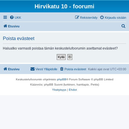
Hirvikatu 10 - foorumi
UKK
Rekisteröidy
Kirjaudu sisään
E
Etusivu
t
Poista evästeet
s
i
Haluatko varmasti poistaa tämän keskustelufoorumin asettamat evästeet?
Etusivu
Viesti Ylläpidolle
Poista evästeet
Kaikki ajat ovat
UTC+03:00
Keskustelufoorumin ohjelmisto
phpBB
® Forum Software © phpBB Limited
Käännös: phpBB Suomi (lurttinen, harritapio, Pettis)
Yksityisyys
|
Ehdot